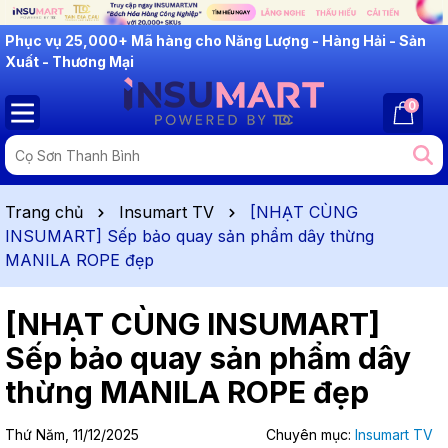
Phục vụ 25,000+ Mã hàng cho Năng Lượng - Hàng Hải - Sản
Xuất - Thương Mại
0
Trang chủ
Insumart TV
[NHẠT CÙNG
INSUMART] Sếp bảo quay sản phẩm dây thừng
MANILA ROPE đẹp
[NHẠT CÙNG INSUMART]
Sếp bảo quay sản phẩm dây
thừng MANILA ROPE đẹp
Thứ Năm, 11/12/2025
Chuyên mục:
Insumart TV